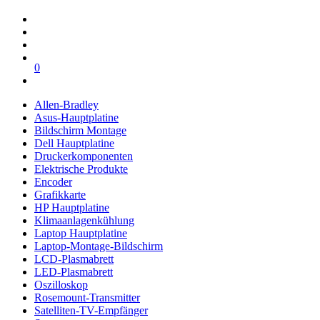
0
Allen-Bradley
Asus-Hauptplatine
Bildschirm Montage
Dell Hauptplatine
Druckerkomponenten
Elektrische Produkte
Encoder
Grafikkarte
HP Hauptplatine
Klimaanlagenkühlung
Laptop Hauptplatine
Laptop-Montage-Bildschirm
LCD-Plasmabrett
LED-Plasmabrett
Oszilloskop
Rosemount-Transmitter
Satelliten-TV-Empfänger