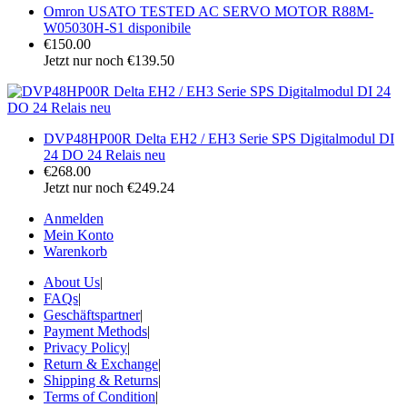
Omron USATO TESTED AC SERVO MOTOR R88M-
W05030H-S1 disponibile
€150.00
Jetzt nur noch €139.50
DVP48HP00R Delta EH2 / EH3 Serie SPS Digitalmodul DI
24 DO 24 Relais neu
€268.00
Jetzt nur noch €249.24
Anmelden
Mein Konto
Warenkorb
About Us
|
FAQs
|
Geschäftspartner
|
Payment Methods
|
Privacy Policy
|
Return & Exchange
|
Shipping & Returns
|
Terms of Condition
|