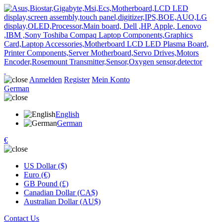
Anmelden
Register
Mein Konto
German
English
German
€
US Dollar ($)
Euro (€)
GB Pound (£)
Canadian Dollar (CA$)
Australian Dollar (AU$)
Contact Us