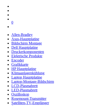
0
Allen-Bradley
Asus-Hauptplatine
Bildschirm Montage
Dell Hauptplatine
Druckerkomponenten
Elektrische Produkte
Encoder
Grafikkarte
HP Hauptplatine
Klimaanlagenkühlung
Laptop Hauptplatine
Laptop-Montage-Bildschirm
LCD-Plasmabrett
LED-Plasmabrett
Oszilloskop
Rosemount-Transmitter
Satelliten-TV-Empfänger