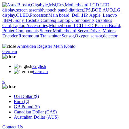
Anmelden
Register
Mein Konto
German
English
German
€
US Dollar ($)
Euro (€)
GB Pound (£)
Canadian Dollar (CA$)
Australian Dollar (AU$)
Contact Us