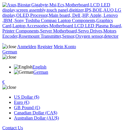
Anmelden
Register
Mein Konto
German
English
German
€
US Dollar ($)
Euro (€)
GB Pound (£)
Canadian Dollar (CA$)
Australian Dollar (AU$)
Contact Us