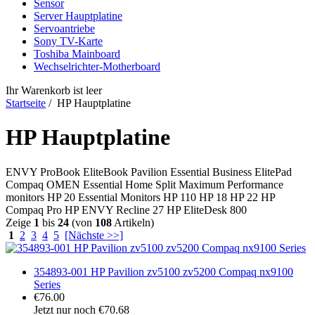
Sensor
Server Hauptplatine
Servoantriebe
Sony TV-Karte
Toshiba Mainboard
Wechselrichter-Motherboard
Ihr Warenkorb ist leer
Startseite
/ HP Hauptplatine
HP Hauptplatine
ENVY ProBook EliteBook Pavilion Essential Business ElitePad
Compaq OMEN Essential Home Split Maximum Performance
monitors HP 20 Essential Monitors HP 110 HP 18 HP 22 HP
Compaq Pro HP ENVY Recline 27 HP EliteDesk 800
Zeige
1
bis
24
(von
108
Artikeln)
1
2
3
4
5
[Nächste >>]
354893-001 HP Pavilion zv5100 zv5200 Compaq nx9100
Series
€76.00
Jetzt nur noch €70.68