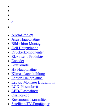
0
Allen-Bradley
Asus-Hauptplatine
Bildschirm Montage
Dell Hauptplatine
Druckerkomponenten
Elektrische Produkte
Encoder
Grafikkarte
HP Hauptplatine
Klimaanlagenkühlung
Laptop Hauptplatine
Laptop-Montage-Bildschirm
LCD-Plasmabrett
LED-Plasmabrett
Oszilloskop
Rosemount-Transmitter
Satelliten-TV-Empfänger