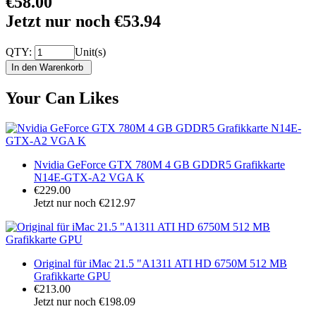
€58.00
Jetzt nur noch €53.94
QTY:
Unit(s)
Your Can Likes
Nvidia GeForce GTX 780M 4 GB GDDR5 Grafikkarte
N14E-GTX-A2 VGA K
€229.00
Jetzt nur noch €212.97
Original für iMac 21.5 "A1311 ATI HD 6750M 512 MB
Grafikkarte GPU
€213.00
Jetzt nur noch €198.09