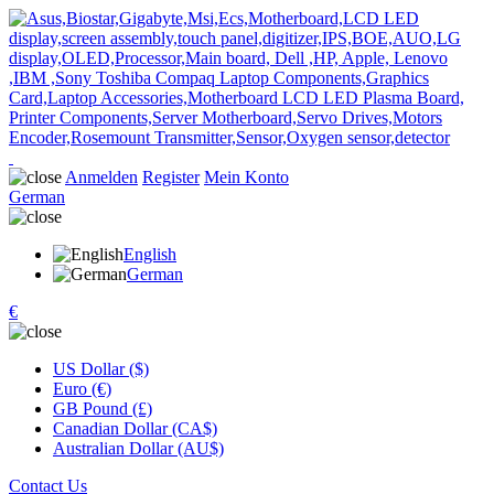
Anmelden
Register
Mein Konto
German
English
German
€
US Dollar ($)
Euro (€)
GB Pound (£)
Canadian Dollar (CA$)
Australian Dollar (AU$)
Contact Us