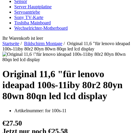
Sensor
Server Hauptplatine
Servoantriebe
Sony TV-Karte
Toshiba Mainboard
Wechselrichter-Motherboard
Ihr Warenkorb ist leer
Startseite
/
Bildschirm Montage
/ Original 11,6 "für lenovo ideapad
100s-11iby 80r2 80yn 80wn 80qn led lcd display
Original 11,6 "für lenovo
ideapad 100s-11iby 80r2 80yn
80wn 80qn led lcd display
Artikelnummer:
for 100s-11
€27.50
Jetzt nur noch €25.58