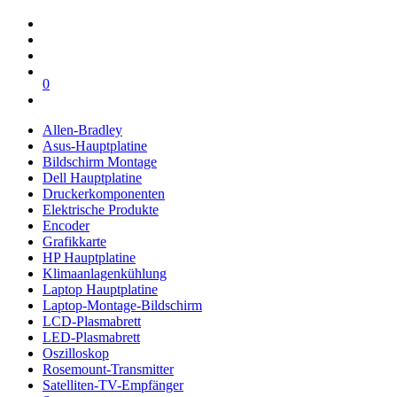
0
Allen-Bradley
Asus-Hauptplatine
Bildschirm Montage
Dell Hauptplatine
Druckerkomponenten
Elektrische Produkte
Encoder
Grafikkarte
HP Hauptplatine
Klimaanlagenkühlung
Laptop Hauptplatine
Laptop-Montage-Bildschirm
LCD-Plasmabrett
LED-Plasmabrett
Oszilloskop
Rosemount-Transmitter
Satelliten-TV-Empfänger